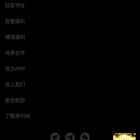
回家地址
我要爆料
赚钱福利
商务合作
官方APP
加入我们
使用帮助
了解黑料网