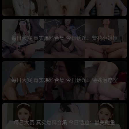
每日大赛 真实爆料合集 今日话题：警花小姐姐
每日大赛 真实爆料合集 今日话题：特殊治疗室
每日大赛 真实爆料合集 今日话题：最美鲍鱼